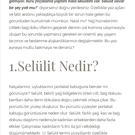
gitmiyor, kuru fırçalama yaptım hala selülitim var. Selülit savar
bir şey yok mu?
” diyorsanız doğru yerdesiniz. Özellikle yaz ayları
ve tatil sezonu yaklaştıkça büyük bir sorun hale gelen bu
görüntüden kurtulmak mümkün. Nasıl mı? Yağ hücrelerinin
ciltteki bağ doku liflerini geçerek derinin üst kısmına ulaşmasıyla
oluşan bu sorunda yapmanız gereken en önemli şey yaşam
tarzınızı ve beslenme alışkanlıklarınızı değiştirmektir. Bu yaz
aynaya mutlu bakmaya ne dersiniz?
1.Selülit Nedir?
Kalçalarınız, uyluklarınız portakal kabuğuna benzer mi
görünüyor? Selülit, belirli yağ bölgelerini örten cilt, bağ dokusu
bantları daha derin dokulara doğru çekmek ortaya çıkar. Bu
pürüzlü bir yüzey oluşturur. Bu pürüzlü yüzeyler portakal
kabuğu görüntüsüne neden olur. Selülit; farklı yağ, kas ve bağ
dokusu dağılımı nedeniyle kadınları erkeklerden daha fazla
etkiler. Çalışmalar kadınların % 80 ila 90’ı etkilediği
düşünülmektedir.
(1)
Selülit terimi yüzyıllardır özellikle