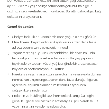
Deri ve kas arasındaki kollajen lifleri, alttaki yağı çoklu ceplere
ayırır. Ek olarak yaşlandıkça selülit daha görünür hale gelir,
cildiniz incelir ve elastikiyetini kaybeder. Bu, altındaki dalgalı bağ
dokularını ortaya çıkarır.
Genel Nedenler;
Cinsiyet farklılıkları; kadınlarda daha yoğun olarak görülür.
Etnik köken ; beyaz kadınlar Asyalı kadınlardan daha fazla
adipoz ödeme sahip olma eğilimindedir.
Yaşam tarzı; aşırı, yüksek karbonhidratlı bir diyet insülinin
fazla salgılanmasına sebep olur ve vücutta yağ yapımını
teşvik ederek toplam vücut yağ içeriğinde bir artışa yol açar,
böylece cilt deformasyonunu arttırır.
Hareketsiz yaşam tarzı; uzun süre oturma veya ayakta durma,
normal kan akışını engelleyerek daha fazla durağanlığa yol
açar ve bu eğilimli alanların mikrosirkülasyonunda
değişikliklere neden olur.
Prolaktin ve insülin gibi bazı hormonlarda artışı (Örneğin,
gebelik ), genel sıvı hacminin artmasıyla ilişkili olarak selülit
yapımını arttırır ve ödeme sebep olur.