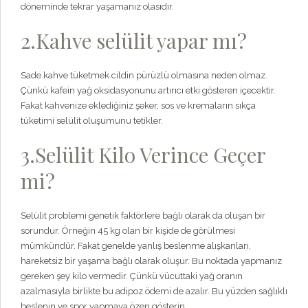
döneminde tekrar yaşamanız olasıdır.
2.Kahve selülit yapar mı?
Sade kahve tüketmek cildin pürüzlü olmasına neden olmaz.
Çünkü kafein yağ oksidasyonunu artırıcı etki gösteren içecektir.
Fakat kahvenize eklediğiniz şeker, sos ve kremaların sıkça
tüketimi selülit oluşumunu tetikler.
3.Selülit Kilo Verince Geçer
mi?
Selülit problemi genetik faktörlere bağlı olarak da oluşan bir
sorundur. Örneğin 45 kg olan bir kişide de görülmesi
mümkündür. Fakat genelde yanlış beslenme alışkanları,
hareketsiz bir yaşama bağlı olarak oluşur. Bu noktada yapmanız
gereken şey kilo vermedir. Çünkü vücuttaki yağ oranın
azalmasıyla birlikte bu adipoz ödemi de azalır. Bu yüzden sağlıklı
beslenin ve spor yapmaya özen gösterin.