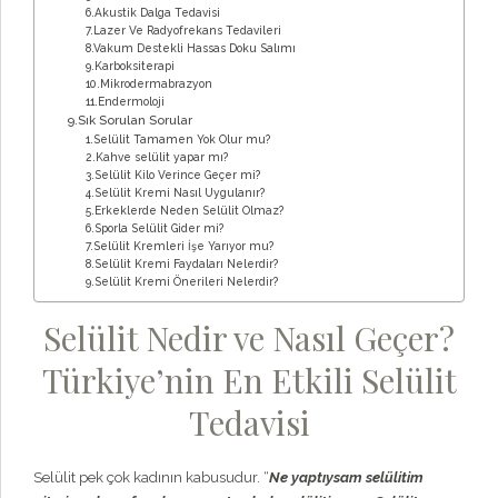
6.Akustik Dalga Tedavisi
7.Lazer Ve Radyofrekans Tedavileri
8.Vakum Destekli Hassas Doku Salımı
9.Karboksiterapi
10.Mikrodermabrazyon
11.Endermoloji
9.Sık Sorulan Sorular
1.Selülit Tamamen Yok Olur mu?
2.Kahve selülit yapar mı?
3.Selülit Kilo Verince Geçer mi?
4.Selülit Kremi Nasıl Uygulanır?
5.Erkeklerde Neden Selülit Olmaz?
6.Sporla Selülit Gider mi?
7.Selülit Kremleri İşe Yarıyor mu?
8.Selülit Kremi Faydaları Nelerdir?
9.Selülit Kremi Önerileri Nelerdir?
Selülit Nedir ve Nasıl Geçer?
Türkiye’nin En Etkili Selülit
Tedavisi
Selülit pek çok kadının kabusudur. “
Ne yaptıysam selülitim