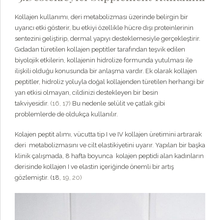
Kollajen kullanımı, deri metabolizması üzerinde belirgin bir
uyarıcı etki gösterir, bu etkiyi özellikle hücre dışı proteinlerinin
sentezini geliştirip, dermal yapıyı desteklemesiyle gerçekleştirir.
Gıdadan türetilen kollajen peptitler tarafından teşvik edilen
biyolojik etkilerin, kollajenin hidrolize formunda yutulması ile
ilişkili olduğu konusunda bir anlaşma vardır. Ek olarak kollajen
peptitler, hidroliz yoluyla doğal kollajenden türetilen herhangi bir
yan etkisi olmayan, cildinizi destekleyen bir besin
takviyesidir.
(16,
17)
Bu nedenle selülit ve çatlak gibi
problemlerde de oldukça kullanılır.
Kolajen peptit alımı, vücutta tip I ve IV kollajen üretimini artırarak
deri metabolizmasını ve cilt elastikiyetini uyarır. Yapılan bir başka
klinik çalışmada, 8 hafta boyunca kolajen peptidi alan kadınların
derisinde kollajen I ve elastin içeriğinde önemli bir artış
gözlemiştir. (18,
19,
20)