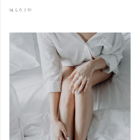
(4,
5
,
6
,
7,
8)