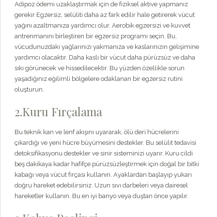
Adipoz ödemi uzaklaştırmak için de fiziksel aktive yapmanız
gerekir Egzersiz, selüliti daha az fark edilir hale getirerek vücut
yağını azaltmanıza yardımcı olur. Aerobik egzersizi ve kuvvet
antrenmanını birleştiren bir egzersiz programı seçin. Bu,
vücudunuzdaki yağlarınızı yakmanıza ve kaslarınızın gelişimine
yardımcı olacaktır. Daha kaslı bir vücut daha pürüzsüz ve daha
sıkı görünecek ve hissedilecektir. Bu yüzden özellikle sorun
yaşadığınız eğilimli bölgelere odaklanan bir egzersiz rutini
oluşturun.
2.Kuru Fırçalama
Bu teknik kan ve lenf akışını uyararak, ölü deri hücrelerini
çıkardığı ve yeni hücre büyümesini destekler. Bu selülit tedavisi
detoksifikasyonu destekler ve sinir sisteminizi uyarır. Kuru cildi
beş dakikaya kadar hafifçe pürüzsüzleştirmek için doğal bir bitki
kabağı veya vücut fırçası kullanın. Ayaklardan başlayıp yukarı
doğru hareket edebilirsiniz. Uzun sıvı darbeleri veya dairesel
hareketler kullanın. Bu en iyi banyo veya duştan önce yapılır.