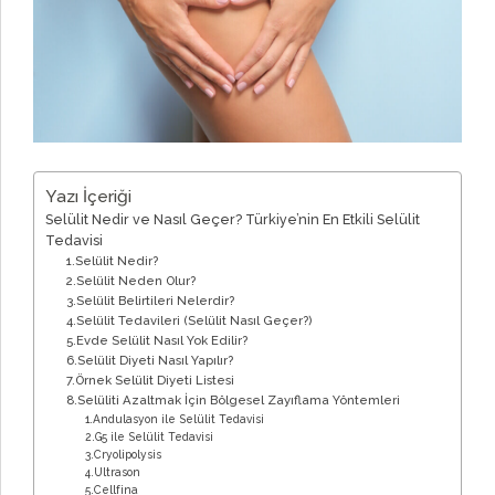
Yazı İçeriği
Selülit Nedir ve Nasıl Geçer? Türkiye’nin En Etkili Selülit
Tedavisi
1.Selülit Nedir?
2.Selülit Neden Olur?
3.Selülit Belirtileri Nelerdir?
4.Selülit Tedavileri (Selülit Nasıl Geçer?)
5.Evde Selülit Nasıl Yok Edilir?
6.Selülit Diyeti Nasıl Yapılır?
7.Örnek Selülit Diyeti Listesi
8.Selüliti Azaltmak İçin Bölgesel Zayıflama Yöntemleri
1.Andulasyon ile Selülit Tedavisi
2.G5 ile Selülit Tedavisi
3.Cryolipolysis
4.Ultrason
5.Cellfina