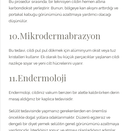
Bu prosedür sırasında, bir teknisyen cildin hemen altına
karbondioksit yerleştirir. Bunun, bölgeye kan akışını arttırdığı ve
portakal kabuğu görünümünü azaltmaya yardımcı olacağı
düşünülür.
10.Mikrodermabrazyon
Bu tedavi, cildi pul pul dökmek için alüminyum oksit veya tuz
kristalleri kullanır. Ek olarak bu küçük parçacıklar yaşlanan cildi
nazikçe soyar ve yeni cilt hücrelerini uyarır.
11.Endermoloji
Endermoloji, cildiniz vakum benzeri bir aletle kaldırılırken derin
masaj aldığınız bir kaplıca tedavisidir.
Selülit tedavisinde yapmanız gerekenlerden en önemlisi
öncelikle doğal yollara odaklanmaktır. Düzenli egzersiz ve
dengeli bir diyet yemek selülitin genel görünümünü azaltmaya
yardımcıdır. İstediğiniz sonuç ve atmayı planladığınız adımlar