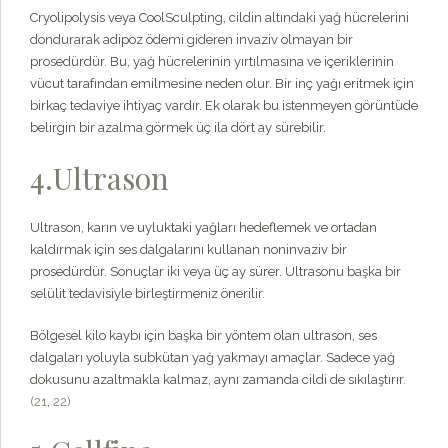
Cryolipolysis veya CoolSculpting, cildin altındaki yağ hücrelerini
dondurarak adipoz ödemi gideren invaziv olmayan bir
prosedürdür. Bu, yağ hücrelerinin yırtılmasına ve içeriklerinin
vücut tarafından emilmesine neden olur. Bir inç yağı eritmek için
birkaç tedaviye ihtiyaç vardır. Ek olarak bu istenmeyen görüntüde
belirgin bir azalma görmek üç ila dört ay sürebilir.
4.Ultrason
Ultrason, karın ve uyluktaki yağları hedeflemek ve ortadan
kaldırmak için ses dalgalarını kullanan noninvaziv bir
prosedürdür. Sonuçlar iki veya üç ay sürer. Ultrasonu başka bir
selülit tedavisiyle birleştirmeniz önerilir.
Bölgesel kilo kaybı için başka bir yöntem olan ultrason, ses
dalgaları yoluyla subkütan yağ yakmayı amaçlar. Sadece yağ
dokusunu azaltmakla kalmaz, aynı zamanda cildi de sıkılaştırır
.
(21
,
22)