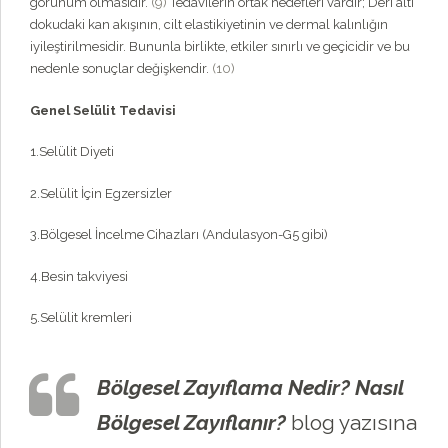
görünüm olmasıdır.
(9)
Tedavilerin ortak hedefleri vardır; Deri altı
dokudaki kan akışının, cilt elastikiyetinin ve dermal kalınlığın
iyileştirilmesidir. Bununla birlikte, etkiler sınırlı ve geçicidir ve bu
nedenle sonuçlar değişkendir.
(10)
Genel Selülit Tedavisi
1.Selülit Diyeti
2.Selülit İçin Egzersizler
3.Bölgesel İncelme Cihazları (Andulasyon-G5 gibi)
4.Besin takviyesi
5.Selülit kremleri
Bölgesel Zayıflama Nedir? Nasıl
Bölgesel Zayıflanır?
blog yazısına