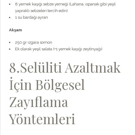
8 yemek kaşığı sebze yemeği (Lahana, ıspanak gibi yeşil
yapraklı sebzeleri tercih edin)
1 su bardağı ayran
Akşam
250 gr ızgara somon
Ek olarak yeşil salata (+1 yemek kaşığı zeytinyağı)
8.Selüliti Azaltmak
İçin Bölgesel
Zayıflama
Yöntemleri