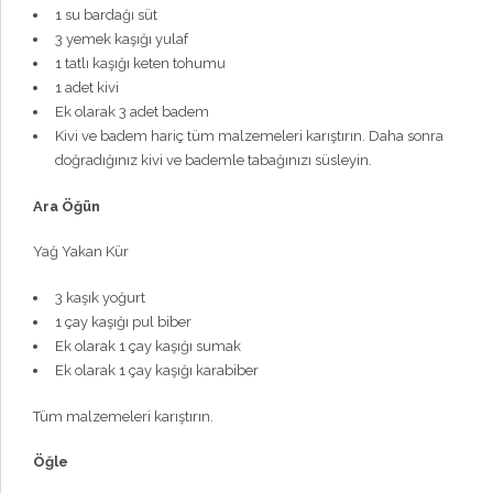
1 su bardağı süt
3 yemek kaşığı yulaf
1 tatlı kaşığı keten tohumu
1 adet kivi
Ek olarak 3 adet badem
Kivi ve badem hariç tüm malzemeleri karıştırın. Daha sonra
doğradığınız kivi ve bademle tabağınızı süsleyin.
Ara Öğün
Yağ Yakan Kür
3 kaşık yoğurt
1 çay kaşığı pul biber
Ek olarak 1 çay kaşığı sumak
Ek olarak 1 çay kaşığı karabiber
Tüm malzemeleri karıştırın.
Öğle