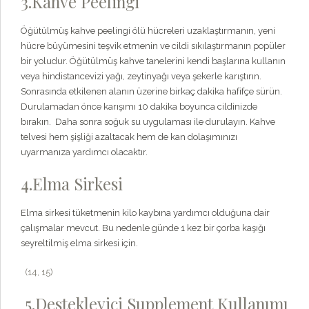
3.Kahve Peelingi
Öğütülmüş kahve peelingi ölü hücreleri uzaklaştırmanın, yeni
hücre büyümesini teşvik etmenin ve cildi sıkılaştırmanın popüler
bir yoludur. Öğütülmüş kahve tanelerini kendi başlarına kullanın
veya hindistancevizi yağı, zeytinyağı veya şekerle karıştırın.
Sonrasında etkilenen alanın üzerine birkaç dakika hafifçe sürün.
Durulamadan önce karışımı 10 dakika boyunca cildinizde
bırakın. Daha sonra soğuk su uygulaması ile durulayın. Kahve
telvesi hem şişliği azaltacak hem de kan dolaşımınızı
uyarmanıza yardımcı olacaktır.
4.Elma Sirkesi
Elma sirkesi tüketmenin kilo kaybına yardımcı olduğuna dair
çalışmalar mevcut. Bu nedenle günde 1 kez bir çorba kaşığı
seyreltilmiş elma sirkesi için.
(14,
15)
5.Destekleyici Supplement Kullanımı