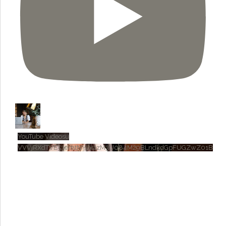
YouTube Videosu
VVVjRXdTVE53emtNYjIxazM3U084M29BLndkdGpFUGZwZ01B