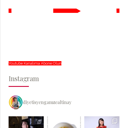
Youtube Kanalıma Abone Olun
Instagram
diyetisyengamzealtinay