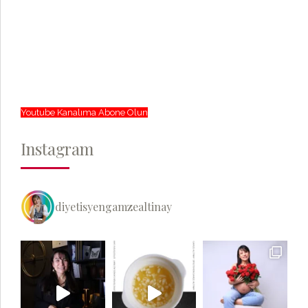
Youtube Kanalıma Abone Olun
Instagram
diyetisyengamzealtinay