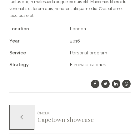
luctus dui, in malesuada augue ex quis elit. Maecenas libero dui,
venenatis ut lorem quis, hendrerit aliquam odio. Cras sit amet
faucibus erat.
Location
London
Year
2016
Service
Personal program
Strategy
Eliminate calories
ÖNCEKI
Capetown showcase