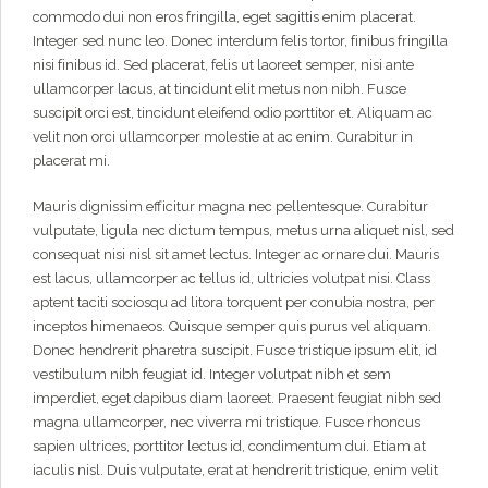
commodo dui non eros fringilla, eget sagittis enim placerat.
Integer sed nunc leo. Donec interdum felis tortor, finibus fringilla
nisi finibus id. Sed placerat, felis ut laoreet semper, nisi ante
ullamcorper lacus, at tincidunt elit metus non nibh. Fusce
suscipit orci est, tincidunt eleifend odio porttitor et. Aliquam ac
velit non orci ullamcorper molestie at ac enim. Curabitur in
placerat mi.
Mauris dignissim efficitur magna nec pellentesque. Curabitur
vulputate, ligula nec dictum tempus, metus urna aliquet nisl, sed
consequat nisi nisl sit amet lectus. Integer ac ornare dui. Mauris
est lacus, ullamcorper ac tellus id, ultricies volutpat nisi. Class
aptent taciti sociosqu ad litora torquent per conubia nostra, per
inceptos himenaeos. Quisque semper quis purus vel aliquam.
Donec hendrerit pharetra suscipit. Fusce tristique ipsum elit, id
vestibulum nibh feugiat id. Integer volutpat nibh et sem
imperdiet, eget dapibus diam laoreet. Praesent feugiat nibh sed
magna ullamcorper, nec viverra mi tristique. Fusce rhoncus
sapien ultrices, porttitor lectus id, condimentum dui. Etiam at
iaculis nisl. Duis vulputate, erat at hendrerit tristique, enim velit